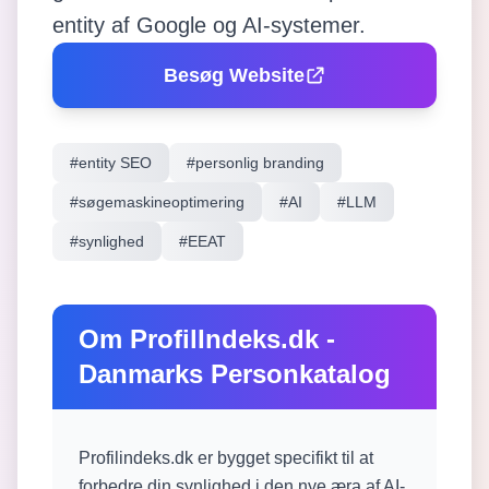
entity af Google og AI-systemer.
Besøg Website
#
entity SEO
#
personlig branding
#
søgemaskineoptimering
#
AI
#
LLM
#
synlighed
#
EEAT
Om
ProfilIndeks.dk -
Danmarks Personkatalog
Profilindeks.dk er bygget specifikt til at
forbedre din synlighed i den nye æra af AI-