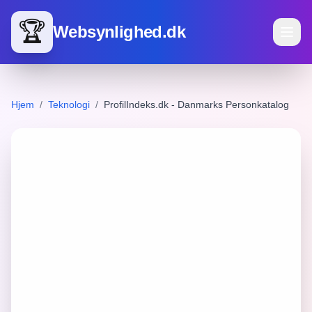
🏆
Websynlighed.dk
Hjem
/
Teknologi
/
ProfilIndeks.dk - Danmarks Personkatalog